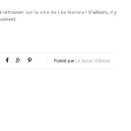
 à retrouver
sur le site de Léa Nature
! D'ailleurs, il y
 moment.
Publié par
Le bazar d'Alison
←
P
R
E
VI
O
U
S
S
T
O