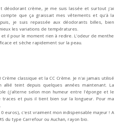
t déodorant crème, je me suis lassée et surtout j'ai
 compte que ça graissait mes vêtements et qu'à la
 Depuis, je suis repassée aux déodorants billes, bien
mieux les variations de températures.
t et il pour le moment rien à redire. L'odeur de menthe
fficace et sèche rapidement sur la peau.
 Crème classique et la CC Crème. Je n'ai jamais utilisé
 allié teint depuis quelques années maintenant. La
ple (j'alterne selon mon humeur entre l'éponge et le
 traces et puis il tient bien sur la longueur. Pour ma
s.
0 euros), c'est vraiment mon indispensable majeur ! A
GMS du type Carrefour ou Auchan, rayon bio.