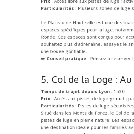
Prix
: Accès libre aux pistes de luge ; act
Particularités
: Plusieurs zones de luge 
Le Plateau de Hauteville est une destinati
espaces spécifiques pour la luge, notamme
Ronde. Ces espaces sont conçus pour accuei
souhaitez plus d’adrénaline, essayez le sn
une bouée gonflable.
➡️
Conseil pratique
: Pensez à réserver le
5. Col de la Loge : A
Temps de trajet depuis Lyon
: 1h30
Prix
: Accès aux pistes de luge gratuit ; pa
Particularités
: Pistes de luge sécurisée
Situé dans les Monts du Forez, le Col de 
pistes de luge en pleine nature. Les espac
une destination idéale pour les familles 