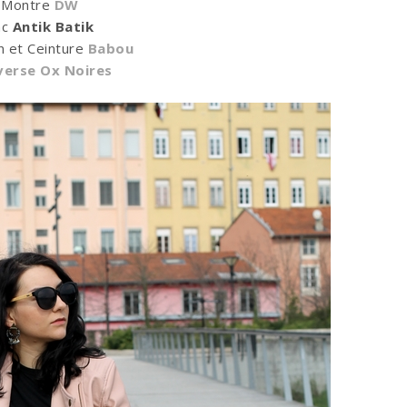
Montre
DW
ac
Antik Batik
n et Ceinture
Babou
erse Ox Noires