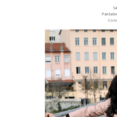
S
Pantalo
Conv