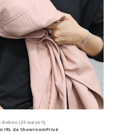
o
Babou
(25 euros !!)
on IRL de ShowroomPrivé