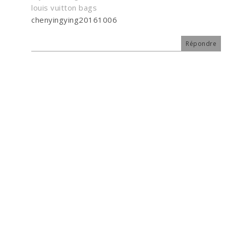
louis vuitton bags
chenyingying20161006
Répondre