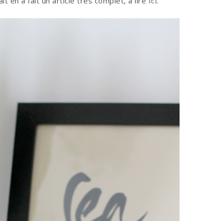
t en a fait un article très complet, à lire
ici
.