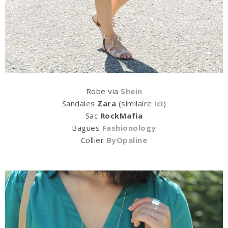
Robe via
Shein
Sandales
Zara
(similaire
ici
)
Sac
RockMafia
Bagues
Fashionology
Collier
ByOpaline