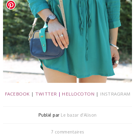
FACEBOOK
|
TWITTER
|
HELLOCOTON
|
INSTRAGRAM
Publié par
Le bazar d'Alison
7 commentaires