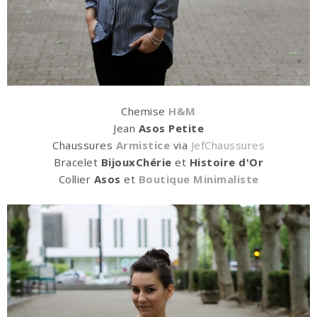
Chemise
H&M
Jean
Asos Petite
Chaussures
Armistice
via
JefChaussures
Bracelet
BijouxChérie
et
Histoire d'Or
Collier
Asos
et
Boutique Minimaliste