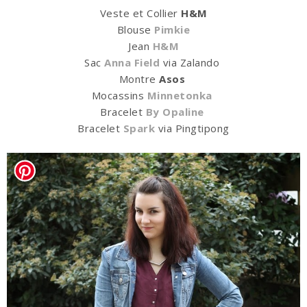
Veste et Collier
H&M
Blouse
Pimkie
Jean
H&M
Sac
Anna Field
via Zalando
Montre
Asos
Mocassins
Minnetonka
Bracelet
By Opaline
Bracelet
Spark
via Pingtipong