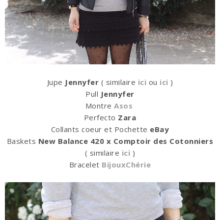
Jupe
Jennyfer
( similaire
ici
ou
ici
)
Pull
Jennyfer
Montre
Asos
Perfecto
Zara
Collants coeur et Pochette
eBay
Baskets
New Balance 420 x Comptoir des Cotonniers
( similaire
ici
)
Bracelet
BijouxChérie