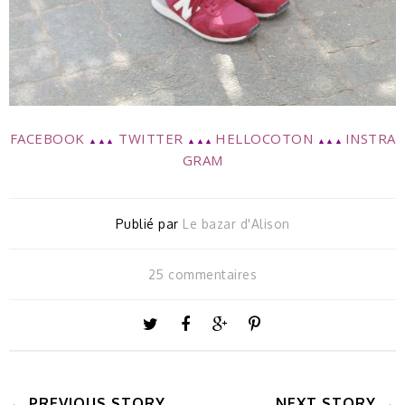
FACEBOOK
TWITTER
HELLOCOTON
INSTRA
▲▲▲
▲▲▲
▲▲▲
GRAM
Publié par
Le bazar d'Alison
25 commentaires
← PREVIOUS STORY
NEXT STORY →