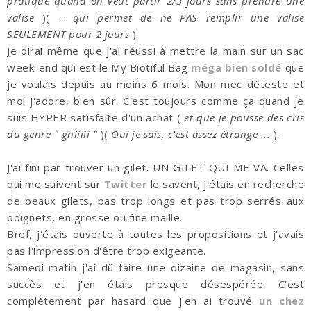
pratique quand on veut partir 2/3 jours sans prendre une
valise
)(
= qui permet de ne PAS remplir une valise
SEULEMENT pour 2 jours
).
Je dirai même que j'ai réussi à mettre la main sur un sac
week-end qui est le My Biotiful Bag
méga bien soldé
que
je voulais depuis au moins 6 mois. Mon mec déteste et
moi j'adore, bien sûr. C'est toujours comme ça quand je
suis HYPER satisfaite d'un achat (
et que je pousse des cris
du genre " gniiiii "
)(
Oui je sais, c'est assez étrange ...
).
J'ai fini par trouver un gilet. UN GILET QUI ME VA. Celles
qui me suivent sur
Twitter
le savent, j'étais en recherche
de beaux gilets, pas trop longs et pas trop serrés aux
poignets, en grosse ou fine maille.
Bref, j'étais ouverte à toutes les propositions et j'avais
pas l'impression d'être trop exigeante.
Samedi matin j'ai dû faire une dizaine de magasin, sans
succès et j'en étais presque désespérée. C'est
complètement par hasard que j'en ai trouvé
un chez