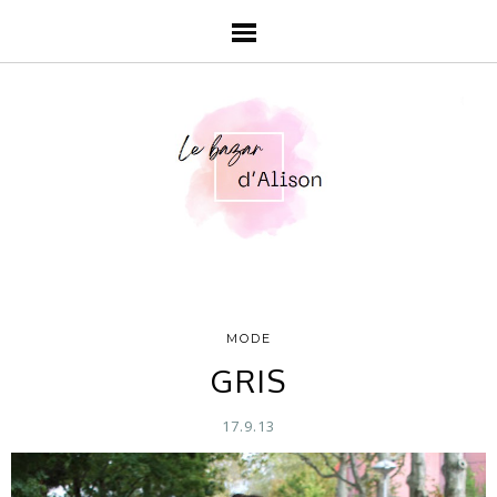
MODE
GRIS
17.9.13