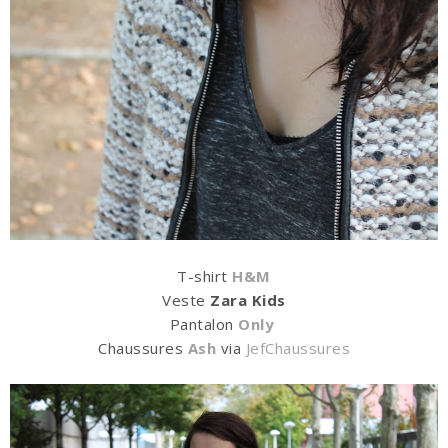
T-shirt
H&M
Veste
Zara Kids
Pantalon
Only
Chaussures
Ash
via
JefChaussures