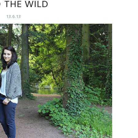
O THE WILD
13.6.13