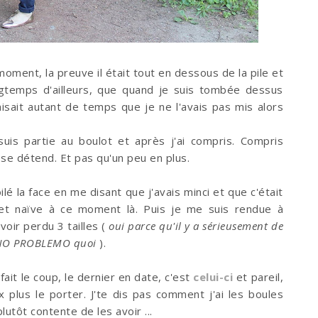
oment, la preuve il était tout en dessous de la pile et
ngtemps d'ailleurs, que quand je suis tombée dessus
isait autant de temps que je ne l'avais pas mis alors
e suis partie au boulot et après j'ai compris. Compris
 se détend. Et pas qu'un peu en plus.
ilé la face en me disant que j'avais minci et que c'était
e et naïve à ce moment là. Puis je me suis rendue à
voir perdu 3 tailles (
oui parce qu'il y a sérieusement de
est NO PROBLEMO quoi
).
fait le coup, le dernier en date, c'est
celui-ci
et pareil,
 plus le porter. J'te dis pas comment j'ai les boules
lutôt contente de les avoir ...