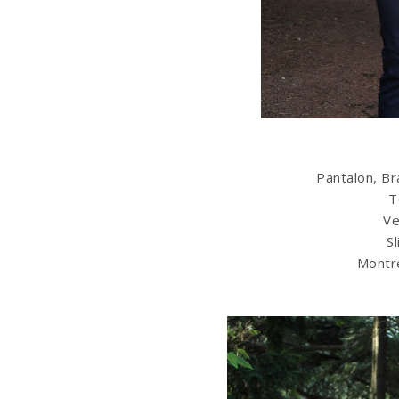
Pantalon, Br
T
V
S
Mont