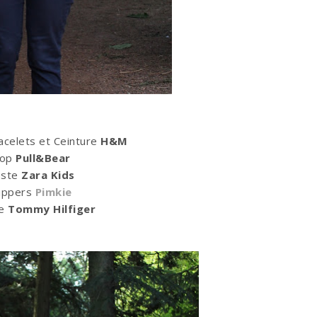
acelets et Ceinture
H&M
op
Pull&Bear
este
Zara Kids
lippers
Pimkie
re
Tommy Hilfiger