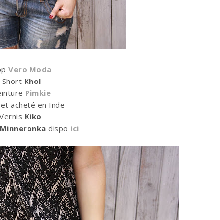
op
Vero Moda
Short
Khol
einture
Pimkie
let acheté en Inde
Vernis
Kiko
Minneronka
dispo
ici