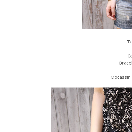
T
C
Brace
Mocassin