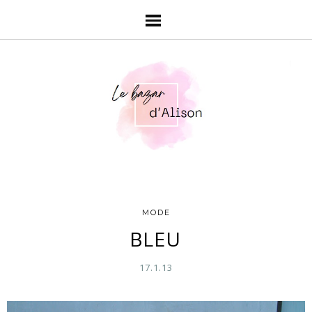
MODE
BLEU
17.1.13