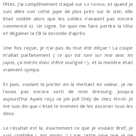
fêtes. J'ai complètement craqué sur
sa tenue
, et quand je
suis allée voir cette jupe de plus près sur le site, elle
était soldée alors que les soldes n'avaient pas encore
commencé ici. Un signe. De quoi me faire perdre la tête
et dégainer la CB la seconde d'après.
Une fois reçue, je n'ai pas du tout été déçue ! La coupe
m'allait parfaitement (
ce qui est rare sur moi avec les
jupes, ça mérite donc d'être souligné !
), et la matière était
vraiment sympa.
Et puis, voulant la porter en la mettant en valeur, je ne
l'avais pas encore sorti de mon dressing. Jusqu'à
aujourd'hui. Ayant reçu ce joli pull Only de chez
Modz
je
me suis dis que c'était le moment de les associer tous les
deux.
Le résultat est là, exactement ce que je voulais! Bref, je
suis comblée (
pas moins ;)
) par cette jupe que je ne