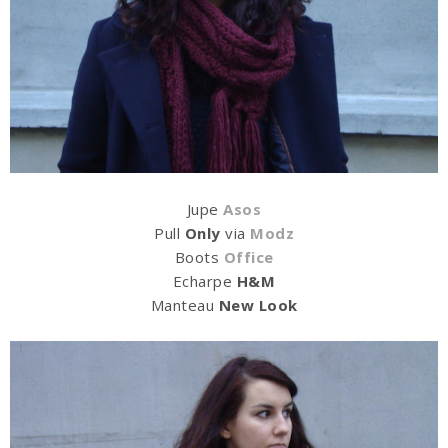
Jupe
Asos
Pull
Only
via
Modz
Boots
Office
Echarpe
H&M
Manteau
New Look