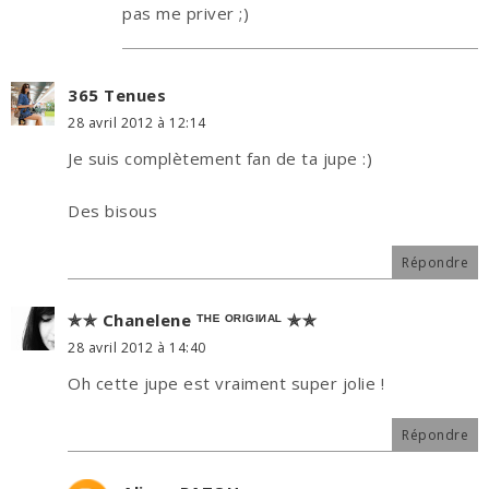
pas me priver ;)
365 Tenues
28 avril 2012 à 12:14
Je suis complètement fan de ta jupe :)
Des bisous
Répondre
✯✯ Chanelene ᵀᴴᴱ ᴼᴿᴵᴳᴵᴻᴬᴸ ✯✯
28 avril 2012 à 14:40
Oh cette jupe est vraiment super jolie !
Répondre