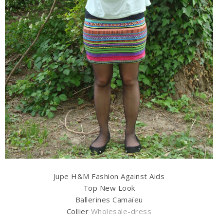
Jupe H&M Fashion Against Aids
Top New Look
Ballerines Camaïeu
Collier
Wholesale-dress