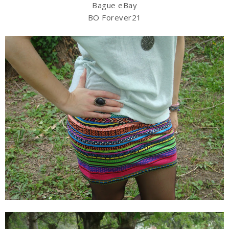
Bague eBay
BO Forever21